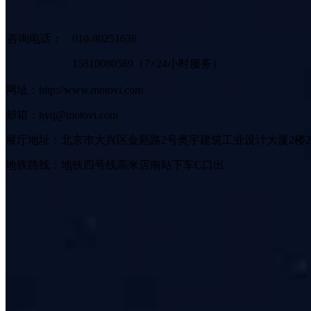
咨询电话：
010-80251636
15810080589（7×24小时服务）
网址：http://www.motovi.com
邮箱：hyq@motovi.com
展厅地址：北京市大兴区金苑路2号奥宇建筑工业设计大厦2楼2
地铁路线：地铁四号线高米店南站下车C口出