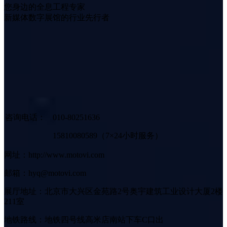
您身边的全息工程专家
新媒体数字展馆的行业先行者
咨询电话：
010-80251636
15810080589（7×24小时服务）
网址：http://www.motovi.com
邮箱：hyq@motovi.com
展厅地址：北京市大兴区金苑路2号奥宇建筑工业设计大厦2楼
211室
地铁路线：地铁四号线高米店南站下车C口出