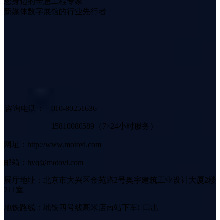
您身边的全息工程专家
新媒体数字展馆的行业先行者
咨询电话：
010-80251636
15810080589（7×24小时服务）
网址：http://www.motovi.com
邮箱：hyq@motovi.com
展厅地址：北京市大兴区金苑路2号奥宇建筑工业设计大厦2楼
211室
地铁路线：地铁四号线高米店南站下车C口出