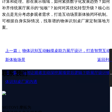
计算和处理。那在展示领域，如何紧抓数字化发展趋势？如何
补齐传统展厅展示的“短板”？如何对其优化转型升级？核心出
发点是充分考虑参观者需求，打造互动场景新体验闭环机制。
可根据自身实际情况，找靠谱的物体识别桌厂家定制落地方
案。
上一篇：
物体识别互动触摸桌助力展厅设计，打造智慧互动
新体验场景
返回列
联系
我们
下一篇：
如何让观者主动深挖展项背后逻辑？听展厅设计物
体识别桌厂家内透
MOTOVI 摩拓为