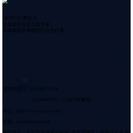
MOTOVI 摩拓为
您身边的全息工程专家
新媒体数字展馆的行业先行者
咨询电话：
010-80251636
15810080589（7×24小时服务）
网址：http://www.motovi.com
邮箱：hyq@motovi.com
展厅地址：北京市大兴区金苑路2号奥宇建筑工业设计大厦2楼