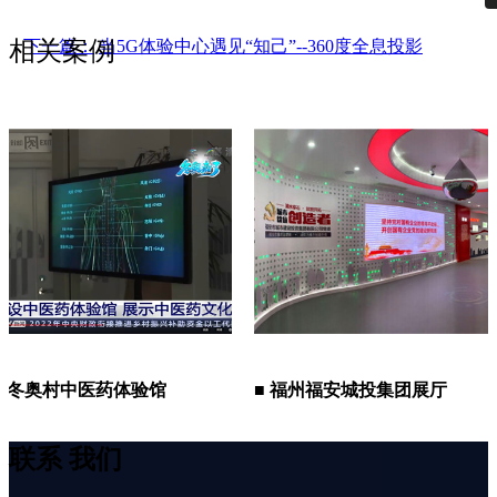
相关案例
下一篇：
当5G体验中心遇见“知己”--360度全息投影
村中医药体验馆
■ 福州福安城投集团展厅
联系
我们