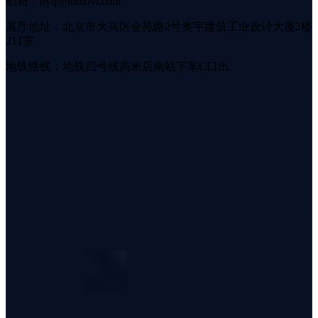
邮箱：hyq@motovi.com
展厅地址：北京市大兴区金苑路2号奥宇建筑工业设计大厦2楼
211室
地铁路线：地铁四号线高米店南站下车C口出