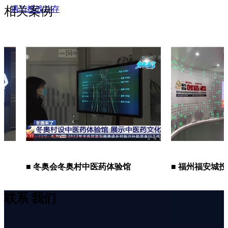
相关案例
遇与挑战并存
■ 冬奥会冬奥村中医药体验馆
■ 福州福安城投集团展
联系
我们