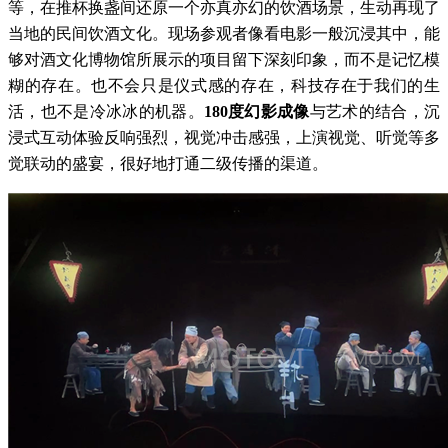
等，在推杯换盏间还原一个亦真亦幻的饮酒场景，生动再现了
当地的民间饮酒文化。现场参观者像看电影一般沉浸其中，能
够对酒文化博物馆所展示的项目留下深刻印象，而不是记忆模
糊的存在。也不会只是仪式感的存在，科技存在于我们的生
活，也不是冷冰冰的机器。
180度幻影成像
与艺术的结合，沉
浸式互动体验反响强烈，视觉冲击感强，上演视觉、听觉等多
觉联动的盛宴，很好地打通二级传播的渠道。