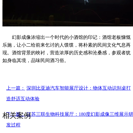
幻影成像浓缩出一个时代的小酒馆的印记：酒馆老板慷慨
乐施，让小二给前来乞讨的人馍馍，将朴素的民间文化气息再
现。酒馆背景的映衬，营造浓厚的历史感和沧桑感，参观者犹
如身临其境，品味民间酒习俗。
上一篇：
深圳比亚迪汽车智能展厅设计：物体互动识别桌打
造舒适互动体验
相关案例
下一篇：
江苏三联生物科技展厅：180度幻影成像三维展示
发过程