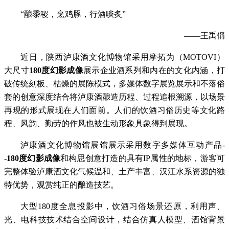
“酿黍稷，烹鸡豚，行酒啖炙”
——王禹偁
近日，陕西泸康酒文化博物馆采用摩拓为（MOTOVI）
大尺寸
180度幻影成像
展示企业酒系列和内在的文化内涵，打
破传统刻板、枯燥的展陈模式，多媒体数字展览展示和不落俗
套的创意深度结合将泸康酒酿造历程、过程追根溯源，以场景
再现的形式展现在人们面前。人们的饮酒习俗历史等文化路
程、风韵、勤劳的作风也被生动形象具象得到展现。
泸康酒文化博物馆展馆展示采用数字多媒体互动产品-
-
180度幻影成像
和构思创意打造的具有IP属性的地标，游客可
完整体验泸康酒文化气候温和、土产丰富、汉江水系资源的独
特优势，观赏纯正的酿造技艺。
大型180度全息投影中，饮酒习俗场景还原，利用声、
光、电科技技术结合空间设计，结合仿真人模型、酒馆背景