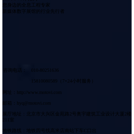
您身边的全息工程专家
新媒体数字展馆的行业先行者
咨询电话：
010-80251636
15810080589（7×24小时服务）
网址：http://www.motovi.com
邮箱：hyq@motovi.com
展厅地址：北京市大兴区金苑路2号奥宇建筑工业设计大厦2楼
211室
地铁路线：地铁四号线高米店南站下车C口出